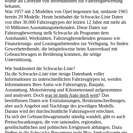
wurde als Lieferant von Informationen zur Fahrzeugbewertung
bekannt.
Was 1957 mit 2 Modellen von Opel begonnen hat, umfasste 1965
bereits 29 Modelle.
Heute beinhaltet die Schwacke-Liste Daten
von über 30.000 Fahrzeugtypen der letzten 12 Jahre mit mehr als
10 Millionen Ausstattungsmerkmalen
. Diese Daten zur
Fahrzeugbewertung stellt Schwacke als Programm dem
Autohandel, Werkstätten, Fahrzeugherstellenden genauso wie
Finanzierungs- und Leasinganbietenden zur Verfügung. So finden
Gewerbetreibende, die beispielsweise beim Autoverkauf mit
Gebrauchtwagen in Berührung kommen, die nötige
Unterstützung.
Wie funktioniert die Schwacke-Liste?
Da die Schwacke-Liste eine riesige Datenbank voller
Informationen zu unterschiedlichen Fahrzeugtypen ist, werden
Informationen Ihres Autos wie Fahrzeugtyp, Baujahr,
Ausstattung, Motorisierung und Kilometerstand aufgenommen
und analysiert.
Doch
was ist mein Auto noch wert
?
Das
beeinflussen Daten wie Erstzulassungen, Besitzumschreibungen,
aber auch Angebot und Nachfrage des jeweiligen Modells.
Daraus wird der durchschnittliche Fahrzeugwert errechnet.
Da sich der Gebrauchtwagenmarkt ständig wandelt, gibt es auch
Preisschwankungen, die von saisonalen, regionalen,
gesellschaftlichen und politischen Ereignissen abhängen.
Dazu
fließen in die Schwacke-Bewertung reale Pkw-Verkaufswerte ein,