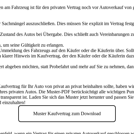
en am Fahrzeug ist für den privaten Vertrag noch vor Autoverkauf von 
ür Sachmängel auszuschließen. Dies müssen Sie explizit im Vertrag fest
 Zustand des Autos bei Übergabe. Dies schließt auch Vereinbarungen
 um seine Gültigkeit zu erlangen.
mmeldung des Fahrzeugs auf den Käufer oder die Käuferin über. Sollt
n klarer Hinweis im Kaufvertrag, der den Käufer oder die Käuferin da
iert abgeben möchten, statt Probefahrt und mehr auf Sie zu nehmen, dan
vertrag für Ihr Auto von privat an privat beinhalten sollte, haben wir 
Ihres privaten Autos.
Die Muster-PDF berücksichtigt alle wichtigen Punkt
transparent ist.
Laden Sie sich das Muster jetzt herunter und passen Sie 
d einzuhalten!
Muster Kaufvertrag zum Download
enfeld, wenn ein Vertrag für einen privaten Autoverkauf geschlossen w