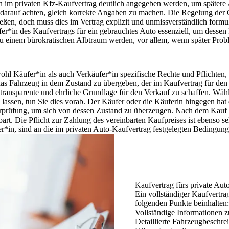
n im privaten Kfz-Kaufvertrag deutlich angegeben werden
, um spätere
 darauf achten, gleich korrekte Angaben zu machen. Die Regelung der Ge
ießen, doch muss dies im Vertrag
explizit und unmissverständlich formul
r*in des Kaufvertrags für ein gebrauchtes Auto essenziell, um dessen 
 einem bürokratischen Albtraum werden, vor allem, wenn später Proble
hl Käufer*in als auch Verkäufer*in spezifische Rechte und Pflichten, 
 das Fahrzeug in dem Zustand zu übergeben, der im Kaufvertrag für den 
ansparente und ehrliche Grundlage für den Verkauf zu schaffen. Wählen
assen, tun Sie dies vorab.
Der Käufer oder die Käuferin hingegen hat
erprüfung
, um sich von dessen Zustand zu überzeugen. Nach dem Kauf t
rt. Die Pflicht zur Zahlung des vereinbarten Kaufpreises ist ebenso se
er*in, sind an die im privaten Auto-Kaufvertrag festgelegten Bedingun
Kaufvertrag fürs private Aut
Ein vollständiger Kaufvertrag
folgenden Punkte beinhalten:
Vollständige Informationen 
Detaillierte Fahrzeugbeschr