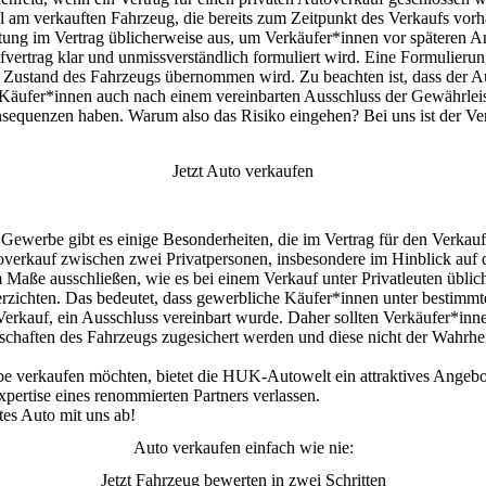
l am verkauften Fahrzeug, die bereits zum Zeitpunkt des Verkaufs vor
stung im Vertrag üblicherweise aus, um Verkäufer*innen vor späteren A
vertrag klar und unmissverständlich formuliert wird.
Eine Formulierung
n Zustand des Fahrzeugs übernommen wird. Zu beachten ist, dass der Au
 Käufer*innen auch nach einem vereinbarten Ausschluss der Gewährlei
sequenzen haben. Warum also das Risiko eingehen? Bei uns ist der Verk
Jetzt Auto verkaufen
Gewerbe gibt es einige Besonderheiten, die im Vertrag für den Verkauf
overkauf zwischen zwei Privatpersonen, insbesondere im Hinblick auf
 Maße ausschließen, wie es bei einem Verkauf unter Privatleuten üblic
erzichten. Das
bedeutet, dass gewerbliche Käufer*innen unter bestim
 Verkauf, ein Ausschluss vereinbart wurde. Daher sollten Verkäufer*in
schaften des Fahrzeugs zugesichert werden und diese nicht der Wahrhe
erbe verkaufen möchten, bietet die HUK-Autowelt ein
attraktives Angeb
pertise eines renommierten Partners verlassen.
tes Auto mit uns ab!
Auto verkaufen einfach wie nie:
Jetzt Fahrzeug bewerten in zwei Schritten