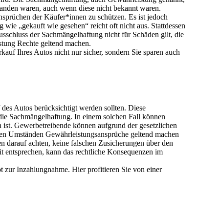
handen waren, auch wenn diese nicht bekannt waren.
nsprüchen der Käufer*innen zu schützen. Es ist jedoch
 wie „gekauft wie gesehen“ reicht oft nicht aus.
Stattdessen
sschluss der Sachmängelhaftung nicht für Schäden gilt, die
stung Rechte geltend machen.
auf Ihres Autos nicht nur sicher, sondern Sie sparen auch
 des Autos berücksichtigt werden sollten. Diese
 die Sachmängelhaftung.
In einem solchen Fall können
h ist. Gewerbetreibende können aufgrund der gesetzlichen
mten Umständen Gewährleistungsansprüche geltend machen
nen darauf achten, keine falschen Zusicherungen über den
it entsprechen, kann das rechtliche Konsequenzen im
ot zur Inzahlungnahme.
Hier profitieren Sie von einer