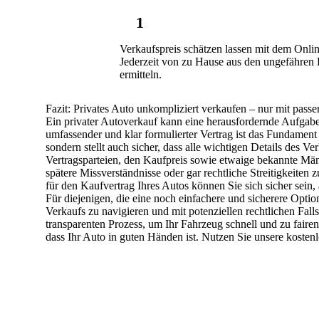
1
Verkaufspreis schätzen lassen mit dem Onli
Jederzeit von zu Hause aus den ungefähren
ermitteln.
Fazit: Privates Auto unkompliziert verkaufen – nur mit pass
Ein privater Autoverkauf kann eine herausfordernde Aufgabe s
umfassender und klar formulierter Vertrag ist das Fundament
sondern stellt auch sicher, dass alle wichtigen Details des Ve
Vertragsparteien, den Kaufpreis sowie etwaige bekannte Män
spätere Missverständnisse oder gar rechtliche Streitigkeiten
für den Kaufvertrag Ihres Autos können Sie sich sicher sein,
Für diejenigen, die eine noch einfachere und sicherere Opti
Verkaufs zu navigieren und mit potenziellen rechtlichen Fall
transparenten Prozess, um Ihr Fahrzeug schnell und zu fair
dass Ihr Auto in guten Händen ist. Nutzen Sie unsere kosten