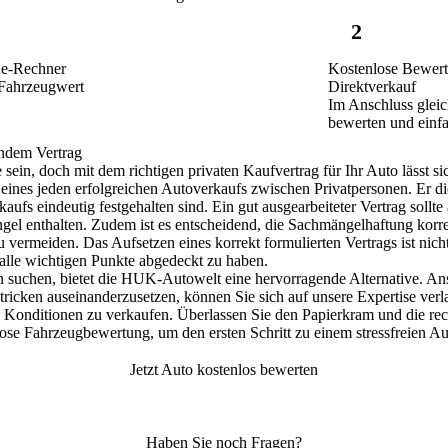
2
ne-Rechner
Kostenlose Bewert
 Fahrzeugwert
Direktverkauf
Im Anschluss gleic
bewerten und einf
endem Vertrag
ein, doch mit dem richtigen privaten Kaufvertrag für Ihr Auto lässt si
 eines jeden erfolgreichen Autoverkaufs zwischen Privatpersonen.
Er di
rkaufs eindeutig festgehalten sind. Ein gut ausgearbeiteter Vertrag sollte
gel enthalten. Zudem ist es entscheidend, die Sachmängelhaftung korre
 zu vermeiden. Das Aufsetzen eines korrekt formulierten Vertrags ist nic
 alle wichtigen Punkte abgedeckt zu haben.
on suchen, bietet die HUK-Autowelt eine hervorragende Alternative. Ans
stricken auseinanderzusetzen, können Sie sich auf unsere Expertise ver
en Konditionen zu verkaufen. Überlassen Sie den Papierkram und die re
lose Fahrzeugbewertung, um den ersten Schritt zu einem stressfreien 
Jetzt Auto kostenlos bewerten
Haben Sie noch Fragen?