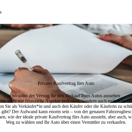
s
Privater Kaufvertrag fürs Auto
So sollte der Vertrag für den Verkauf Ihres Autos aussehen
ie nicht nur finanzielle Aspekte bedenken, sondern auch rechtliche Her
, um Sie als Verkäufer*in und auch den Käufer oder die Käuferin zu sc
 es gibt? Der Aufwand kann enorm sein – von der genauen Fahrzeugbes
n, wie der ideale private Kaufvertrag fürs Auto aussieht, aber auch, 
Weg zu wählen und Ihr Auto über einen Vermittler zu verkaufen.