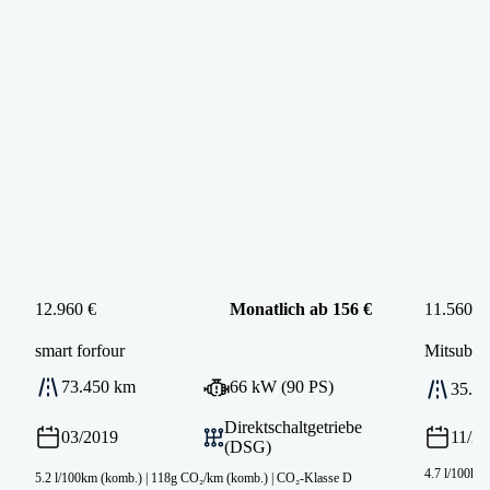
12.960 €
Monatlich ab 156 €
11.560 €
smart
forfour
Mitsubish
73.450 km
66 kW (90 PS)
35.0
Direktschaltgetriebe
03/2019
11/2
(DSG)
4.7 l/100km
5.2 l/100km (komb.)
|
118g CO₂/km (komb.)
|
CO₂-Klasse D