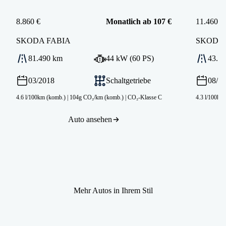
8.860 €
Monatlich ab 107 €
11.460 €
SKODA
FABIA
SKODA
81.490 km
44 kW (60 PS)
43.9
03/2018
Schaltgetriebe
08/2
4.6 l/100km (komb.)
|
104g CO₂/km (komb.)
|
CO₂-Klasse C
4.3 l/100km
Auto ansehen
Mehr Autos in Ihrem Stil