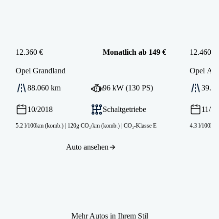
12.360 €
Monatlich ab 149 €
12.460 €
Opel
Grandland
Opel
Ast
88.060 km
96 kW (130 PS)
39.2
10/2018
Schaltgetriebe
11/2
5.2 l/100km (komb.)
|
120g CO₂/km (komb.)
|
CO₂-Klasse E
4.3 l/100km
Auto ansehen
Mehr Autos in Ihrem Stil