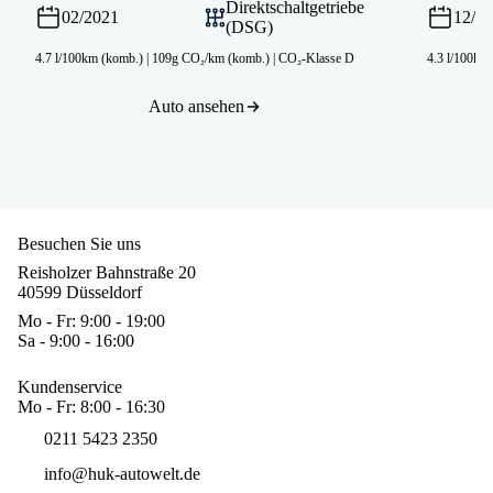
Direktschaltgetriebe
02/2021
12/2
(DSG)
4.7 l/100km (komb.)
|
109g CO₂/km (komb.)
|
CO₂-Klasse D
4.3 l/100km
Auto ansehen
Besuchen Sie uns
Reisholzer Bahnstraße 20
40599 Düsseldorf
Mo - Fr: 9:00 - 19:00
Sa - 9:00 - 16:00
Kundenservice
Mo - Fr: 8:00 - 16:30
0211 5423 2350
info@huk-autowelt.de