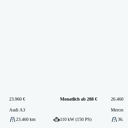
23.960 €
Monatlich ab 288 €
26.460 €
Audi
A3
Mercede
23.460 km
110 kW (150 PS)
36.3