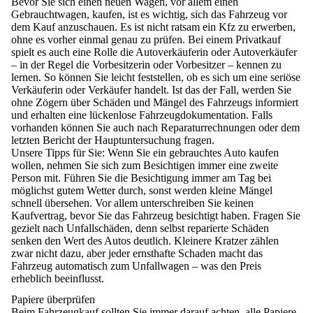
Bevor Sie sich einen neuen Wagen, vor allem einen
Gebrauchtwagen, kaufen, ist es wichtig, sich das
Fahrzeug vor
dem Kauf anzuschauen
. Es ist nicht ratsam ein Kfz zu erwerben,
ohne es vorher einmal genau zu prüfen. Bei einem Privatkauf
spielt es auch eine Rolle die Autoverkäuferin oder Autoverkäufer
– in der Regel die Vorbesitzerin oder Vorbesitzer – kennen zu
lernen. So können Sie leicht feststellen, ob es sich um eine
seriöse
Verkäuferin oder Verkäufer
handelt. Ist das der Fall, werden Sie
ohne Zögern über Schäden und Mängel des Fahrzeugs informiert
und erhalten eine
lückenlose Fahrzeugdokumentation
. Falls
vorhanden können Sie auch nach Reparaturrechnungen oder dem
letzten Bericht der Hauptuntersuchung fragen.
Unsere Tipps für Sie:
Wenn Sie ein gebrauchtes Auto kaufen
wollen, nehmen Sie sich zum Besichtigen immer eine zweite
Person mit. Führen Sie die Besichtigung immer am Tag bei
möglichst gutem Wetter durch, sonst werden kleine Mängel
schnell übersehen. Vor allem unterschreiben Sie keinen
Kaufvertrag, bevor Sie das Fahrzeug besichtigt haben. Fragen Sie
gezielt nach Unfallschäden, denn selbst reparierte Schäden
senken den Wert des Autos deutlich. Kleinere Kratzer zählen
zwar nicht dazu, aber jeder ernsthafte Schaden macht das
Fahrzeug automatisch zum Unfallwagen – was den Preis
erheblich beeinflusst.
Papiere überprüfen
Beim Fahrzeugkauf sollten Sie immer darauf achten,
alle Papiere