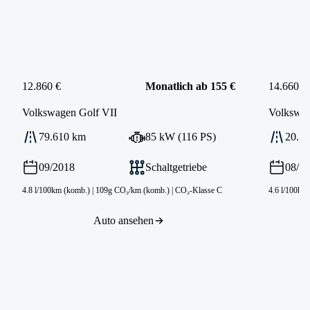
12.860 €
Monatlich ab 155 €
14.660 €
Volkswagen
Golf VII
Volkswa
79.610 km
85 kW (116 PS)
20.9
09/2018
Schaltgetriebe
08/2
4.8 l/100km (komb.)
|
109g CO₂/km (komb.)
|
CO₂-Klasse C
4.6 l/100km
Auto ansehen