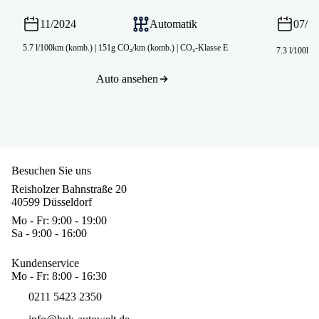
11/2024
Automatik
07/2
5.7 l/100km (komb.)
|
151g CO₂/km (komb.)
|
CO₂-Klasse E
7.3 l/100km
Auto ansehen
Besuchen Sie uns
Reisholzer Bahnstraße 20
40599 Düsseldorf
Mo - Fr: 9:00 - 19:00
Sa - 9:00 - 16:00
Kundenservice
Mo - Fr: 8:00 - 16:30
0211 5423 2350