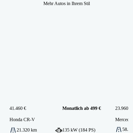
Mehr Autos in Ihrem Stil
41.460 €
Monatlich ab 499 €
23.960 €
Honda
CR-V
Mercede
58.2
21.320 km
135 kW (184 PS)